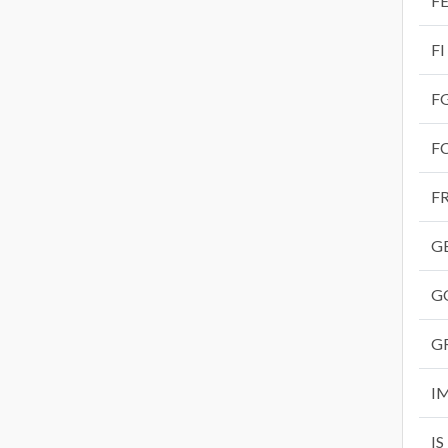
F
FI
F
F
F
G
G
G
I
IS