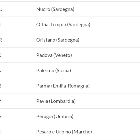
U
Nuoro (Sardegna)
T
Olbia-Tempio (Sardegna)
R
Oristano (Sardegna)
D
Padova (Veneto)
A
Palermo (Sicilia)
R
Parma (Emilia-Romagna)
V
Pavia (Lombardia)
G
Perugia (Umbria)
U
Pesaro e Urbino (Marche)