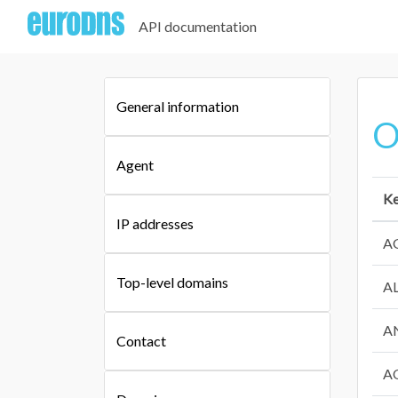
API documentation
General information
O
Agent
K
IP addresses
A
Top-level domains
A
A
Contact
A