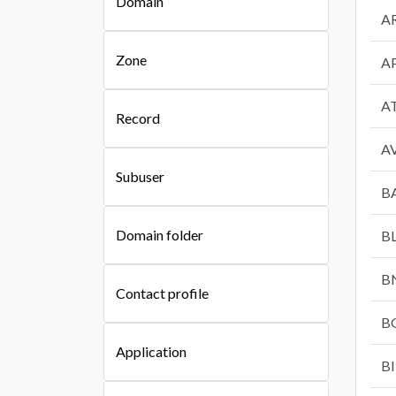
Domain
A
Zone
A
A
Record
A
Subuser
B
Domain folder
B
B
Contact profile
B
Application
BI