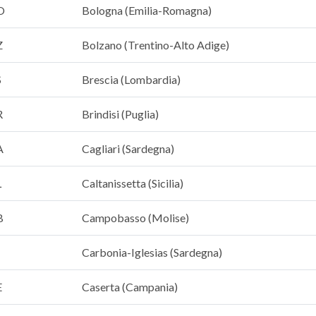
O
Bologna (Emilia-Romagna)
Z
Bolzano (Trentino-Alto Adige)
S
Brescia (Lombardia)
R
Brindisi (Puglia)
A
Cagliari (Sardegna)
L
Caltanissetta (Sicilia)
B
Campobasso (Molise)
Carbonia-Iglesias (Sardegna)
E
Caserta (Campania)