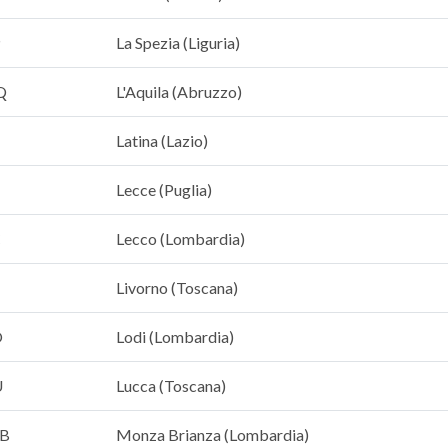
P
La Spezia (Liguria)
Q
L'Aquila (Abruzzo)
T
Latina (Lazio)
Lecce (Puglia)
C
Lecco (Lombardia)
Livorno (Toscana)
O
Lodi (Lombardia)
U
Lucca (Toscana)
B
Monza Brianza (Lombardia)