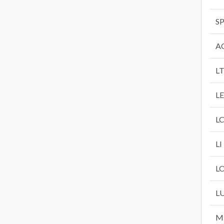
S
A
L
LE
L
LI
L
L
M