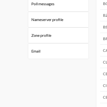
B
Poll messages
B
Nameserver profile
B
Zone profile
B
C
Email
C
C
CI
C