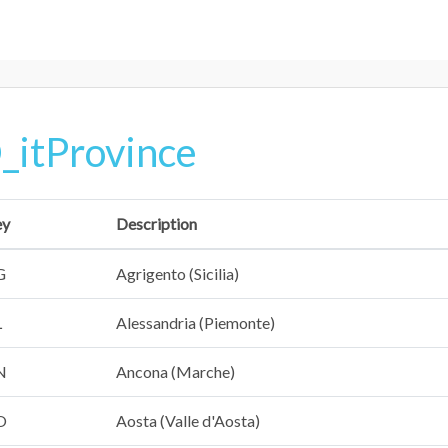
_itProvince
ey
Description
G
Agrigento (Sicilia)
L
Alessandria (Piemonte)
N
Ancona (Marche)
O
Aosta (Valle d'Aosta)