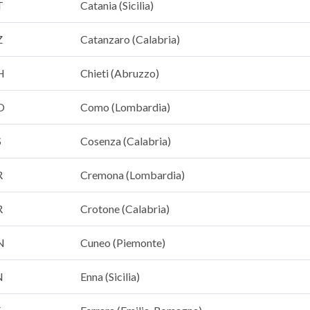
T
Catania (Sicilia)
Z
Catanzaro (Calabria)
H
Chieti (Abruzzo)
O
Como (Lombardia)
S
Cosenza (Calabria)
R
Cremona (Lombardia)
R
Crotone (Calabria)
N
Cuneo (Piemonte)
N
Enna (Sicilia)