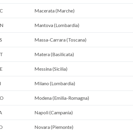
C
Macerata (Marche)
N
Mantova (Lombardia)
S
Massa-Carrara (Toscana)
T
Matera (Basilicata)
E
Messina (Sicilia)
I
Milano (Lombardia)
O
Modena (Emilia-Romagna)
A
Napoli (Campania)
O
Novara (Piemonte)