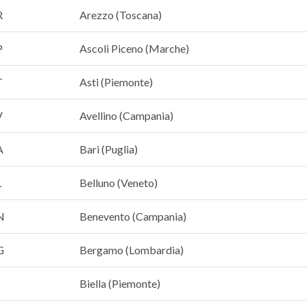
R
Arezzo (Toscana)
P
Ascoli Piceno (Marche)
T
Asti (Piemonte)
V
Avellino (Campania)
A
Bari (Puglia)
L
Belluno (Veneto)
N
Benevento (Campania)
G
Bergamo (Lombardia)
Biella (Piemonte)