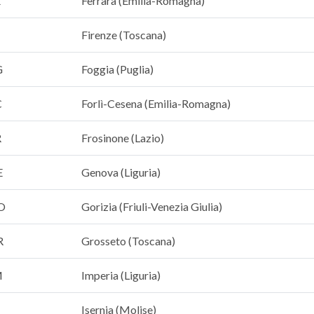
E
Ferrara (Emilia-Romagna)
Firenze (Toscana)
G
Foggia (Puglia)
C
Forlì-Cesena (Emilia-Romagna)
R
Frosinone (Lazio)
E
Genova (Liguria)
O
Gorizia (Friuli-Venezia Giulia)
R
Grosseto (Toscana)
M
Imperia (Liguria)
Isernia (Molise)